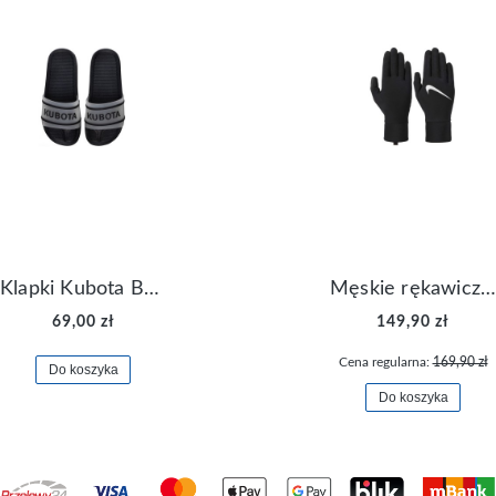
Klapki Kubota Basenowe Gel Czarne
Męskie rękawiczki Nike Dri-FIT Lightweight Gloves N.RG.M0.082
69,00 zł
149,90 zł
Cena regularna:
169,90 zł
Do koszyka
Do koszyka