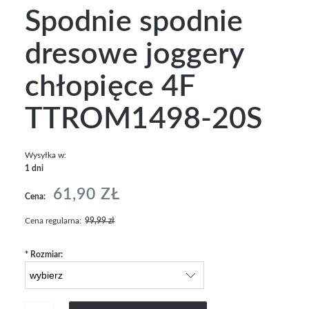
Spodnie spodnie
dresowe joggery
chłopięce 4F
TTROM1498-20S
Wysyłka w:
1 dni
61,90 ZŁ
Cena:
Cena regularna:
99,99 zł
*
Rozmiar: