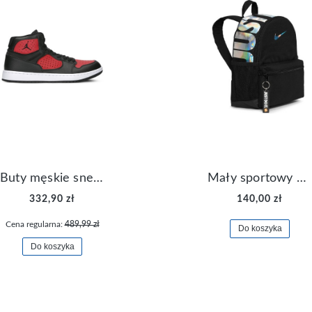
Buty męskie sneakersy Jordan Access AR3762-006
Mały sportowy plecak plecaczek Nike Brasilia JDI DR6091-017
332,90 zł
140,00 zł
Cena regularna:
489,99 zł
Do koszyka
Do koszyka