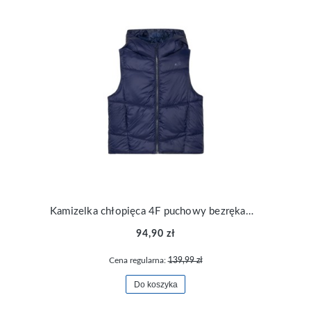
Kamizelka chłopięca 4F puchowy bezrękawnik pikowany sportowa TVJAM134-31S
94,90 zł
Cena regularna:
139,99 zł
Do koszyka