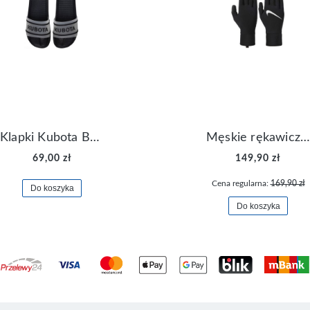
Klapki Kubota Basenowe Gel Czarne
Męskie rękawiczki Nike Dri-FIT Lightweight Gloves N.RG.M0.082
69,00 zł
149,90 zł
Cena regularna:
169,90 zł
Do koszyka
Do koszyka