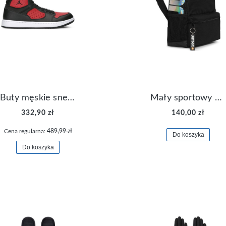
Buty męskie sneakersy Jordan Access AR3762-006
Mały sportowy plecak plecaczek Nike Brasilia JDI DR6091-017
332,90 zł
140,00 zł
Cena regularna:
489,99 zł
Do koszyka
Do koszyka