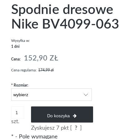
Spodnie dresowe
Nike BV4099-063
Wysyłka w:
1 dni
152,90 ZŁ
Cena:
Cena regularna:
174,99 zł
*
Rozmiar:
Do koszyka
szt.
Zyskujesz
7
pkt [
?
]
*
- Pole wymagane