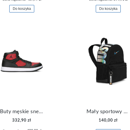
Do koszyka
Do koszyka
Buty męskie sneakersy Jordan Access AR3762-006
Mały sportowy plecak plecaczek Nike Brasilia JDI DR6091-017
332,90 zł
140,00 zł