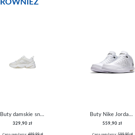
RÓWNIEŻ
Buty damskie sneakersy Nike M2K Tekno AO3108-006
Buty Nike Jordan Flight Origin 4 921196-100
329,90 zł
559,90 zł
Cena regularna:
489,99 zł
Cena regularna:
599,90 zł