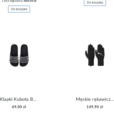
Cena regularna:
489,99 zł
Do koszyka
Do koszyka
Klapki Kubota Basenowe Gel Czarne
Męskie rękawiczki Nike Dri-FIT Lightweight Gloves N.RG.M0.082
69,00 zł
149,90 zł