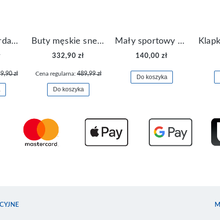
Buty Nike Jordan Flight Origin 4 921196-100
Buty męskie sneakersy Jordan Access AR3762-006
Mały sportowy plecak plecaczek Nike Brasilia JDI DR6091-017
ł
332,90 zł
140,00 zł
9,90 zł
Cena regularna:
489,99 zł
Do koszyka
a
Do koszyka
CYJNE
M