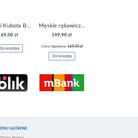
Klapki Kubota Basenowe Gel Czarne
Męskie rękawiczki Nike Dri-FIT Lightweight Gloves N.RG.M0.082
69,00 zł
149,90 zł
Cena regularna:
169,90 zł
Do koszyka
Do koszyka
ENU GŁÓWNE
Strona główna