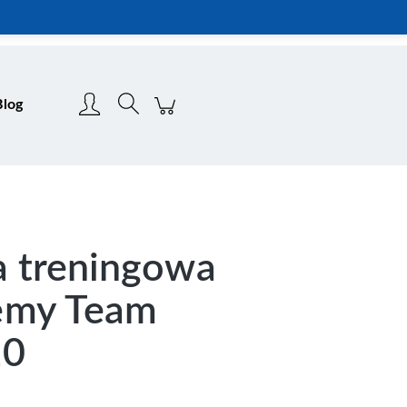
Zarejestruj się
Zaloguj się
Blog
a treningowa
emy Team
10