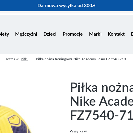
Darmowa wysyłka od 300zł
iety
Mężczyźni
Dzieci
Promocje
Marki
Kontakt
Jesteś w:
Piłki
Piłka nożna treningowa Nike Academy Team FZ7540-710
Piłka nożn
Nike Acad
FZ7540-7
Wysyłka w: