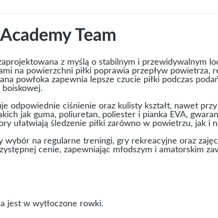
e Academy Team
aprojektowana z myślą o stabilnym i przewidywalnym lo
i na powierzchni piłki poprawia przepływ powietrza, re
wana powłoka zapewnia lepsze czucie piłki podczas podań,
 boiskowej.
 odpowiednie ciśnienie oraz kulisty kształt, nawet prz
kich jak guma, poliuretan, poliester i pianka EVA, gwar
ory ułatwiają śledzenie piłki zarówno w powietrzu, jak i 
ybór na regularne treningi, gry rekreacyjne oraz zajęc
rzystępnej cenie, zapewniając młodszym i amatorskim za
a jest w wytłoczone rowki.