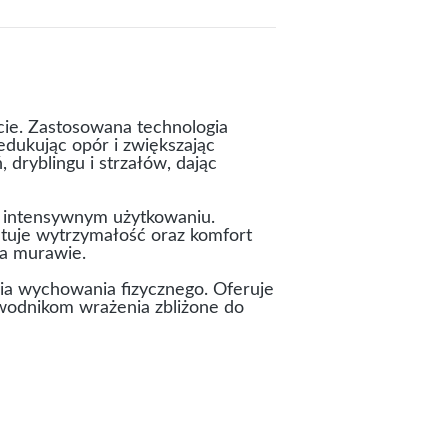
cie. Zastosowana technologia
dukując opór i zwiększając
 dryblingu i strzałów, dając
y intensywnym użytkowaniu.
antuje wytrzymałość oraz komfort
na murawie.
ia wychowania fizycznego. Oferuje
wodnikom wrażenia zbliżone do