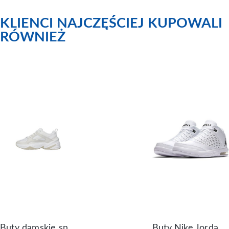
KLIENCI NAJCZĘŚCIEJ KUPOWALI
RÓWNIEŻ
Buty damskie sneakersy Nike M2K Tekno AO3108-006
Buty Nike Jordan Flight Origin 4 921196-100