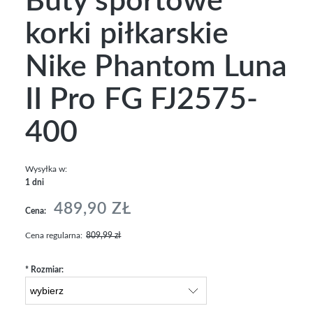
Buty sportowe
korki piłkarskie
Nike Phantom Luna
II Pro FG FJ2575-
400
Wysyłka w:
1 dni
489,90 ZŁ
Cena:
Cena regularna:
809,99 zł
*
Rozmiar: