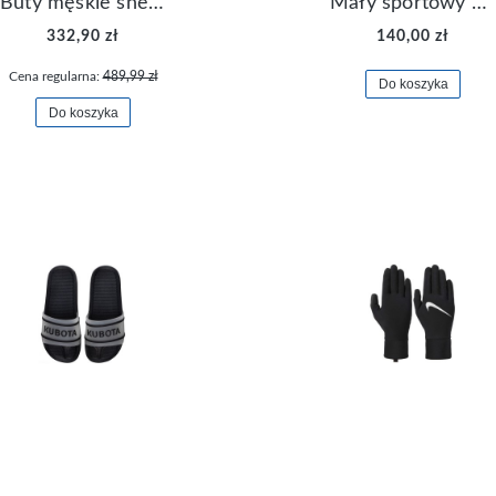
Buty męskie sneakersy Jordan Access AR3762-006
Mały sportowy plecak plecaczek Nike Brasilia JDI DR6091-017
332,90 zł
140,00 zł
Cena regularna:
489,99 zł
Do koszyka
Do koszyka