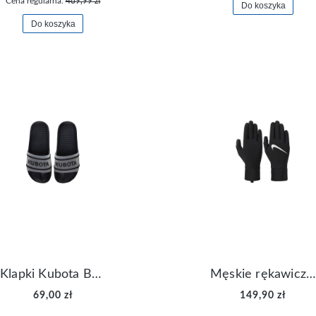
Cena regularna:
489,99 zł
Do koszyka
Do koszyka
Klapki Kubota Basenowe Gel Czarne
Męskie rękawiczki Nike Dri-FIT Lightweight Gloves N.RG.M0.082
69,00 zł
149,90 zł