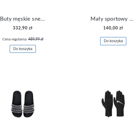
Buty męskie sneakersy Jordan Access AR3762-006
Mały sportowy plecak plecaczek Nike Brasilia JDI DR6091-017
332,90 zł
140,00 zł
Cena regularna:
489,99 zł
Do koszyka
Do koszyka