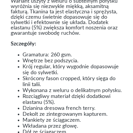
Wariant uszyty z weluru o subtelnym połysku
wyróżnia się niezwykle miękką, aksamitną
fakturą. Tkanina ta jest elastyczna i sprężysta,
dzięki czemu świetnie dopasowuje się do
sylwetki i efektownie się układa. Dodatek
elastanu (5%) zwiększa komfort noszenia oraz
gwarantuje swobodę ruchów.
Szczegóły:
Gramatura: 260 gsm.
Wnętrze bez podszycia.
Krój regular, który wygodnie dopasowuje
się do sylwetki.
Skrócony fason cropped, który sięga do
linii talii.
Wykonana z weluru o delikatnym połysku.
Rozciągliwy materiał dzięki dodatkowi
elastanu (5%).
Dzianina dresowa french terry.
Dekolt ze zintegrowanym kapturem.
Mankiety ze ściągaczem.
Wkładana przez głowę.
Dół ze ściągaczem.