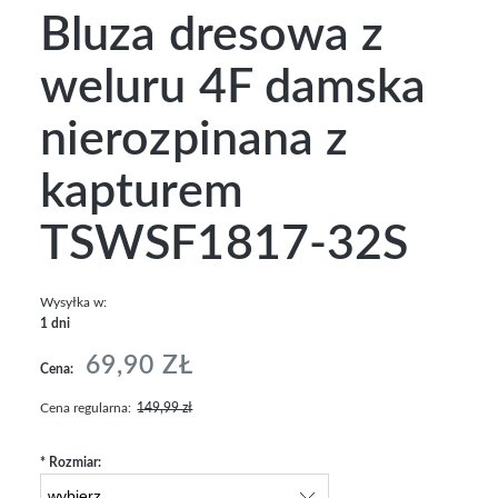
Bluza dresowa z
weluru 4F damska
nierozpinana z
kapturem
TSWSF1817-32S
Wysyłka w:
1 dni
69,90 ZŁ
Cena:
Cena regularna:
149,99 zł
*
Rozmiar: