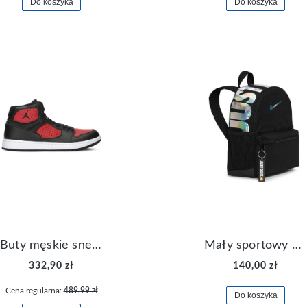
Do koszyka
Do koszyka
Buty męskie sneakersy Jordan Access AR3762-006
Mały sportowy plecak plecaczek Nike Brasilia JDI DR6091-017
332,90 zł
140,00 zł
Cena regularna:
489,99 zł
Do koszyka