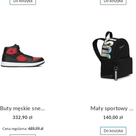
Do koszyka
Do koszyka
Buty męskie sneakersy Jordan Access AR3762-006
Mały sportowy plecak plecaczek Nike Brasilia JDI DR6091-017
332,90 zł
140,00 zł
Cena regularna:
489,99 zł
Do koszyka