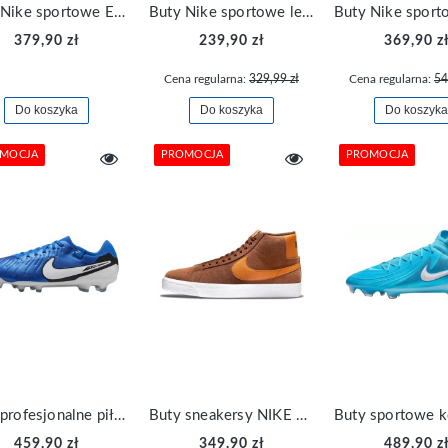
Buty Nike sportowe Ebernon Low Premium AQ1774-102
Buty Nike sportowe lekkie wygodne Downshifter 12 DD9293-011
379,90 zł
239,90 zł
369,90 z
Cena regularna:
329,99 zł
Cena regularna:
54
Do koszyka
Do koszyka
Do koszyka
MOCJA
PROMOCJA
PROMOCJA
Buty profesjonalne piłkarskie Nike Tiempo Legend 10 Pro korki DV4333-400
Buty sneakersy NIKE ZOOM BLAZER 864349-203
459,90 zł
349,90 zł
489,90 z