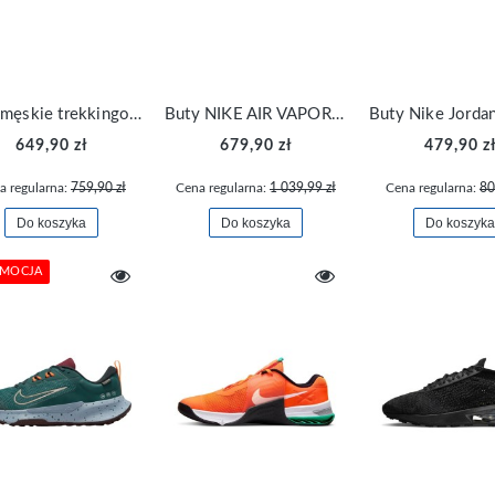
Buty męskie trekkingowe Adidas Terrex SWIFT GZ0347
Buty NIKE AIR VAPORMAX 2021 FK DC4112-100
649,90 zł
679,90 zł
479,90 z
a regularna:
759,90 zł
Cena regularna:
1 039,99 zł
Cena regularna:
80
Do koszyka
Do koszyka
Do koszyka
MOCJA