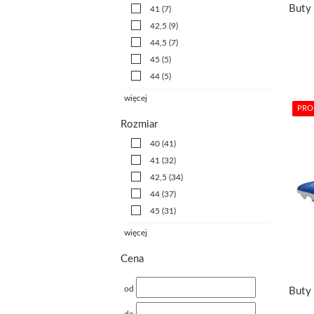
41
(7)
42,5
(9)
44,5
(7)
45
(5)
44
(5)
więcej
PRO
Rozmiar
40
(41)
41
(32)
42,5
(34)
44
(37)
45
(31)
więcej
Cena
od