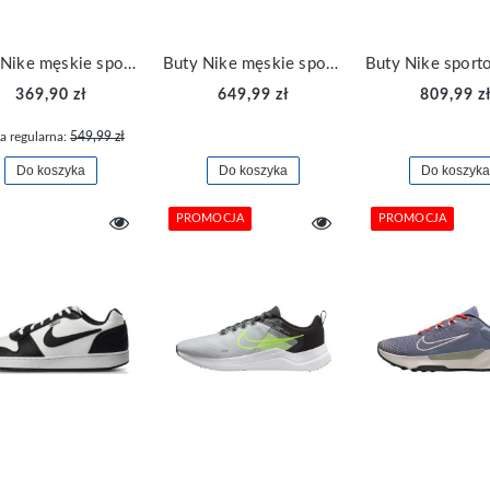
Buty Nike męskie sportowe Juniper Trail 2 Gore-tex FB2067-300
Buty Nike męskie sportowe Metcon 7 treningowe CZ8281-883
369,90 zł
649,99 zł
809,99 z
a regularna:
549,99 zł
Do koszyka
Do koszyka
Do koszyka
PROMOCJA
PROMOCJA