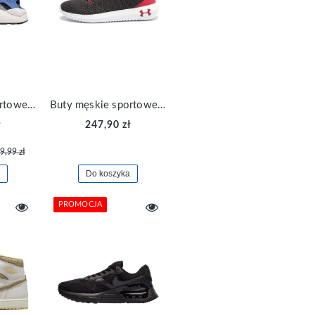
Buty męskie sportowe sneakersy Nike Huarache DR0286-100
Buty męskie sportowe Under Armour Ripple 3021186-005
ł
247,90 zł
9,99 zł
Do koszyka
PROMOCJA