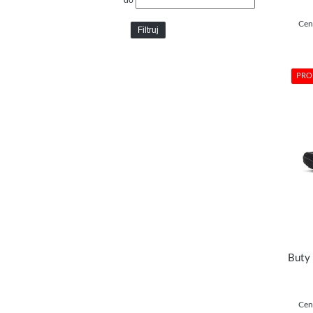
do
Cen
Filtruj
PRO
Cen