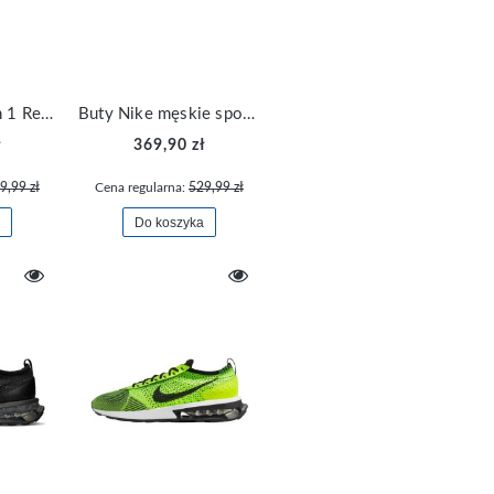
Buty Nike Jordan 1 Retro HI z dodatkowym zestawem sznurówek FD8631-100
Buty Nike męskie sportowe Air Max Systm DM9537-004
ł
369,90 zł
9,99 zł
Cena regularna:
529,99 zł
Do koszyka