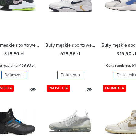
Buty męskie sportowe sneakers Nike Impact 3 DC3725-008
Buty męskie sportowe sneakersy Air Flight Lite Mid DJ2518-102
319,90 zł
629,99 zł
319,90 z
a regularna:
469,90 zł
Cena regularna:
64
Do koszyka
Do koszyka
Do koszyka
MOCJA
PROMOCJA
PROMOCJA