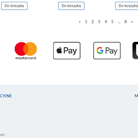
Do koszyka
Do koszyka
Do koszyka
«
1
2
3
4
5
...
8
»
CYJNE
M
w
ści