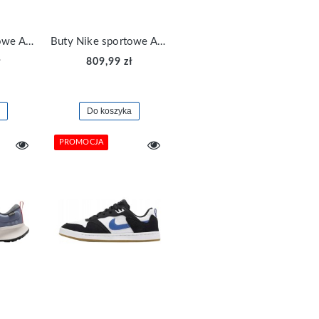
Buty Nike sportowe Air Max Flyknit Racer FD2764-001
Buty Nike sportowe Air Max Flyknit Racer FD4610-700
ł
809,99 zł
Do koszyka
PROMOCJA