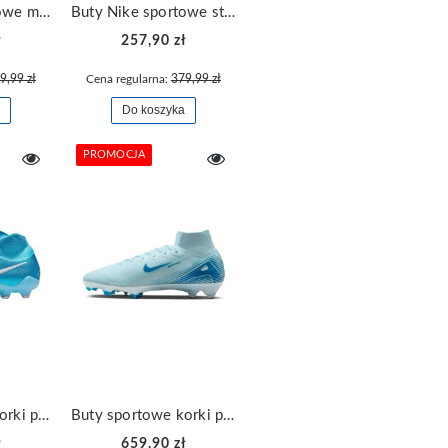
Buty Nike sportowe męskie Juniper Trail 2 Gore-tex FB2067-006
Buty Nike sportowe stylowe SB Alleyoop CJ0882-104
ł
257,90 zł
9,99 zł
Cena regularna:
379,99 zł
Do koszyka
PROMOCJA
Buty sportowe korki piłkarskie Nike Phantom Luna II Pro FG FJ2575-400
Buty sportowe korki piłkarskie Nike ZM Superfly 10 Elite FG FQ1454-400
ł
659,90 zł