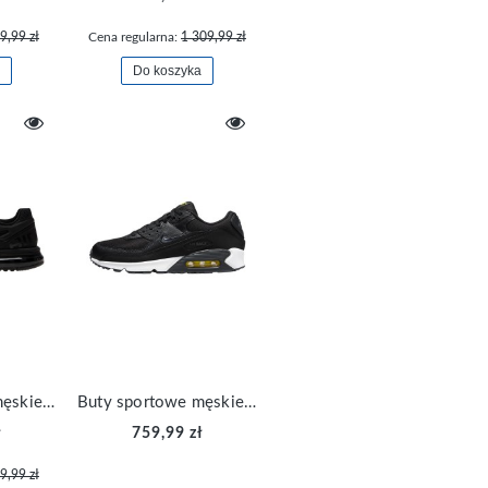
9,99 zł
Cena regularna:
1 309,99 zł
Do koszyka
Buty sportowe męskie Nike Air Max 2013 FZ3156-010
Buty sportowe męskie Nike Air Max 90 FN8005-002
ł
759,99 zł
9,99 zł