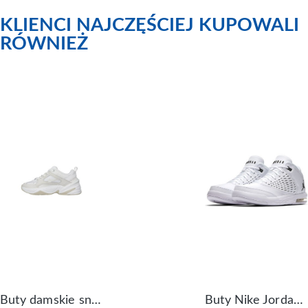
KLIENCI NAJCZĘŚCIEJ KUPOWALI
RÓWNIEŻ
Buty damskie sneakersy Nike M2K Tekno AO3108-006
Buty Nike Jordan Flight Origin 4 921196-100