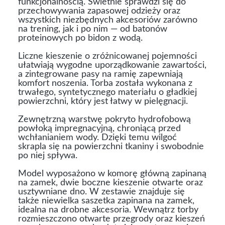
funkcjonalnością. Świetnie sprawdzi się do
przechowywania zapasowej odzieży oraz
wszystkich niezbędnych akcesoriów zarówno
na trening, jak i po nim — od batonów
proteinowych po bidon z wodą.
Liczne kieszenie o zróżnicowanej pojemności
ułatwiają wygodne uporządkowanie zawartości,
a zintegrowane pasy na ramię zapewniają
komfort noszenia. Torba została wykonana z
trwałego, syntetycznego materiału o gładkiej
powierzchni, który jest łatwy w pielęgnacji.
Zewnętrzną warstwę pokryto hydrofobową
powłoką impregnacyjną, chroniącą przed
wchłanianiem wody. Dzięki temu wilgoć
skrapla się na powierzchni tkaniny i swobodnie
po niej spływa.
Model wyposażono w komorę główną zapinaną
na zamek, dwie boczne kieszenie otwarte oraz
usztywniane dno. W zestawie znajduje się
także niewielka saszetka zapinana na zamek,
idealna na drobne akcesoria. Wewnątrz torby
rozmieszczono otwarte przegrody oraz kieszeń