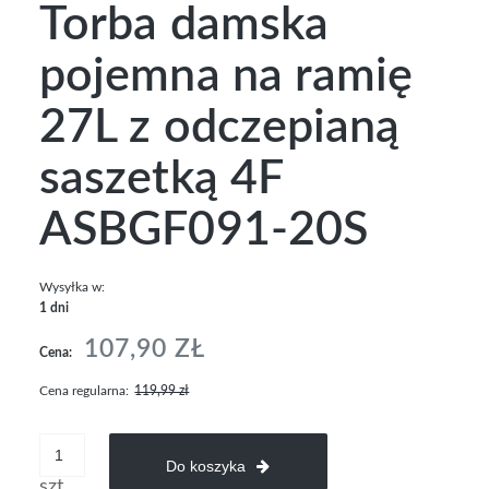
Torba damska
pojemna na ramię
27L z odczepianą
saszetką 4F
ASBGF091-20S
Wysyłka w:
1 dni
107,90 ZŁ
Cena:
Cena regularna:
119,99 zł
Do koszyka
szt.