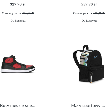
329,90 zł
559,90 zł
Cena regularna:
489,99 zł
Cena regularna:
599,90 zł
Do koszyka
Do koszyka
Buty męskie sneakersy Jordan Access AR3762-006
Mały sportowy plecak plecaczek Nike Brasilia JDI DR6091-017