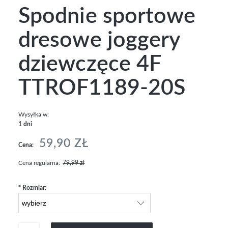
Spodnie sportowe
dresowe joggery
dziewczęce 4F
TTROF1189-20S
Wysyłka w:
1 dni
59,90 ZŁ
Cena:
Cena regularna:
79,99 zł
*
Rozmiar: