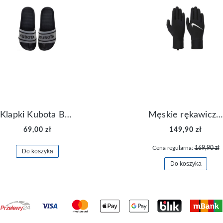
Klapki Kubota Basenowe Gel Czarne
Męskie rękawiczki Nike Dri-FIT Lightweight Gloves N.RG.M0.082
69,00 zł
149,90 zł
Cena regularna:
169,90 zł
Do koszyka
Do koszyka