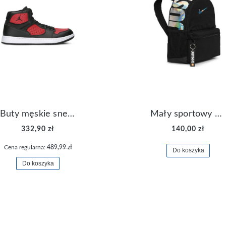
Buty męskie sneakersy Jordan Access AR3762-006
Mały sportowy plecak plecaczek Nike Brasilia JDI DR6091-017
332,90 zł
140,00 zł
Cena regularna:
489,99 zł
Do koszyka
Do koszyka