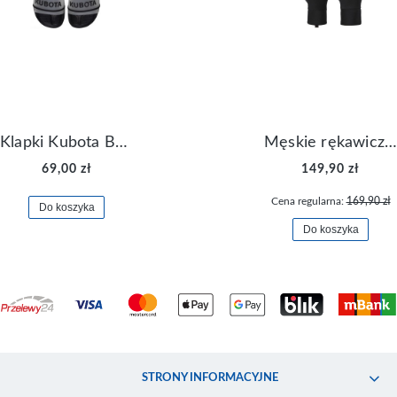
Klapki Kubota Basenowe Gel Czarne
Męskie rękawiczki Nike Dri-FIT Lightweight Gloves N.RG.M0.082
69,00 zł
149,90 zł
Cena regularna:
169,90 zł
Do koszyka
Do koszyka
STRONY INFORMACYJNE