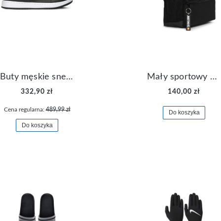
Buty męskie sneakersy Jordan Access AR3762-006
Mały sportowy plecak plecaczek Nike Brasilia JDI DR6091-017
332,90 zł
140,00 zł
Cena regularna:
489,99 zł
Do koszyka
Do koszyka