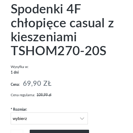
Spodenki 4F
chłopięce casual z
kieszeniami
TSHOM270-20S
Wysyłka w:
1 dni
69,90 ZŁ
Cena:
Cena regularna:
109,99 zł
*
Rozmiar: