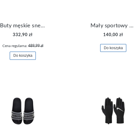
Buty męskie sneakersy Jordan Access AR3762-006
Mały sportowy plecak plecaczek Nike Brasilia JDI DR6091-017
332,90 zł
140,00 zł
Cena regularna:
489,99 zł
Do koszyka
Do koszyka