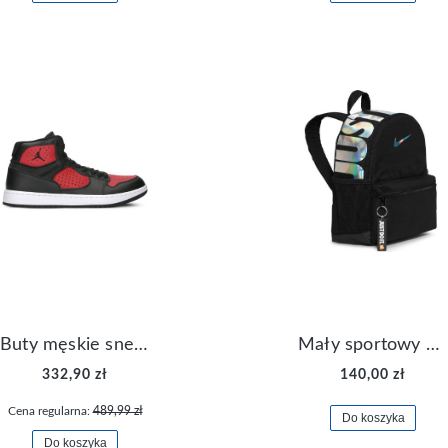
Buty męskie sneakersy Jordan Access AR3762-006
Mały sportowy plecak plecaczek Nike Brasilia JDI DR6091-017
332,90 zł
140,00 zł
Cena regularna:
489,99 zł
Do koszyka
Do koszyka