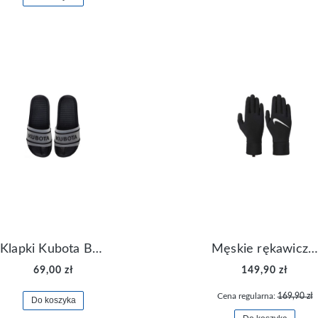
Klapki Kubota Basenowe Gel Czarne
Męskie rękawiczki Nike Dri-FIT Lightweight Gloves N.RG.M0.082
69,00 zł
149,90 zł
Cena regularna:
169,90 zł
Do koszyka