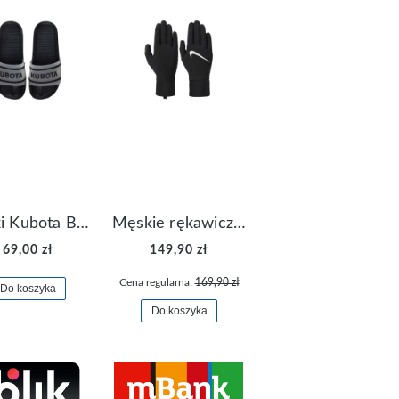
Klapki Kubota Basenowe Gel Czarne
Męskie rękawiczki Nike Dri-FIT Lightweight Gloves N.RG.M0.082
69,00 zł
149,90 zł
Cena regularna:
169,90 zł
Do koszyka
Do koszyka