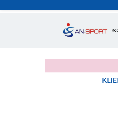
Kob
KLI