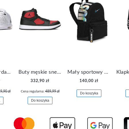
Buty Nike Jordan Flight Origin 4 921196-100
Buty męskie sneakersy Jordan Access AR3762-006
Mały sportowy plecak plecaczek Nike Brasilia JDI DR6091-017
ł
332,90 zł
140,00 zł
9,90 zł
Cena regularna:
489,99 zł
Do koszyka
a
Do koszyka