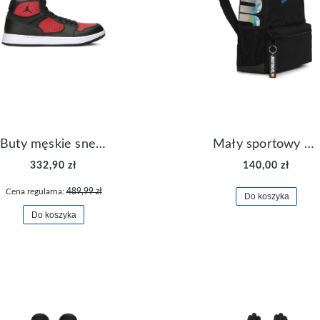
Buty męskie sneakersy Jordan Access AR3762-006
Mały sportowy plecak plecaczek Nike Brasilia JDI DR6091-017
332,90 zł
140,00 zł
Cena regularna:
489,99 zł
Do koszyka
Do koszyka