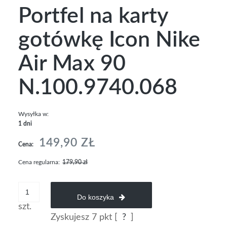
Portfel na karty
gotówkę Icon Nike
Air Max 90
N.100.9740.068
Wysyłka w:
1 dni
149,90 ZŁ
Cena:
Cena regularna:
179,90 zł
Do koszyka
szt.
Zyskujesz
7
pkt [
?
]