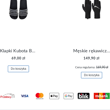
Klapki Kubota Basenowe Gel Czarne
Męskie rękawiczki Nike Dri-FIT Lightweight Gloves N.RG.M0.082
69,00 zł
149,90 zł
Cena regularna:
169,90 zł
Do koszyka
Do koszyka