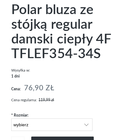
Polar bluza ze
stójką regular
damski ciepły 4F
TFLEF354-34S
Wysyłka w:
1 dni
76,90 ZŁ
Cena:
Cena regularna:
119,99 zł
*
Rozmiar: