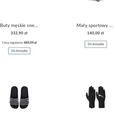
Buty męskie sneakersy Jordan Access AR3762-006
Mały sportowy plecak plecaczek Nike Brasilia JDI DR6091-017
332,90 zł
140,00 zł
Cena regularna:
489,99 zł
Do koszyka
Do koszyka