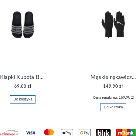
Klapki Kubota Basenowe Gel Czarne
Męskie rękawiczki Nike Dri-FIT Lightweight Gloves N.RG.M0.082
69,00 zł
149,90 zł
Cena regularna:
169,90 zł
Do koszyka
Do koszyka