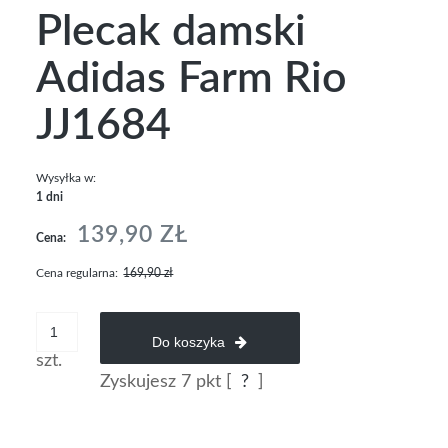
Plecak damski
Adidas Farm Rio
JJ1684
Wysyłka w:
1 dni
139,90 ZŁ
Cena:
Cena regularna:
169,90 zł
Do koszyka
szt.
Zyskujesz
7
pkt [
?
]