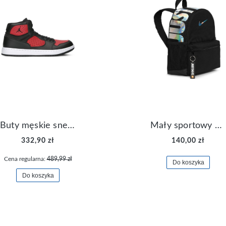
Buty męskie sneakersy Jordan Access AR3762-006
Mały sportowy plecak plecaczek Nike Brasilia JDI DR6091-017
332,90 zł
140,00 zł
Cena regularna:
489,99 zł
Do koszyka
Do koszyka