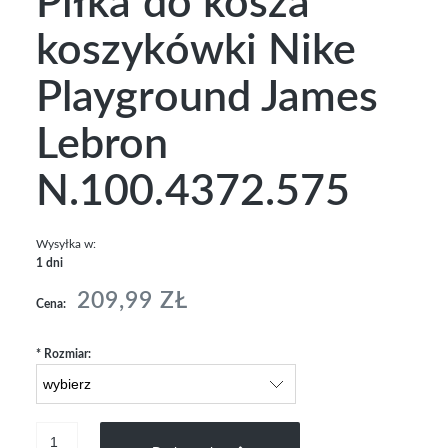
Piłka do kosza
koszykówki Nike
Playground James
Lebron
N.100.4372.575
Wysyłka w:
1 dni
209,99 ZŁ
Cena:
*
Rozmiar: