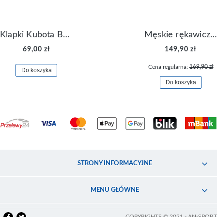
Klapki Kubota Basenowe Gel Czarne
Męskie rękawiczki Nike Dri-FIT Lightweight Gloves N.RG.M0.082
69,00 zł
149,90 zł
Cena regularna:
169,90 zł
Do koszyka
Do koszyka
STRONY INFORMACYJNE
MENU GŁÓWNE
COPYRIGHTS © 2021 - AN-SPORT