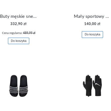
Buty męskie sneakersy Jordan Access AR3762-006
Mały sportowy plecak plecaczek Nike Brasilia JDI DR6091-017
332,90 zł
140,00 zł
Cena regularna:
489,99 zł
Do koszyka
Do koszyka