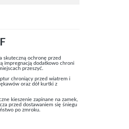
4F
 skuteczną ochronę przed
ą impregnacją dodatkowo chroni
miejscach przeszyć.
ptur chroniący przed wiatrem i
ękawów oraz dół kurtki z
zne kieszenie zapinane na zamek,
ecza przed dostawaniem się śniegu
eństwo po zmroku.