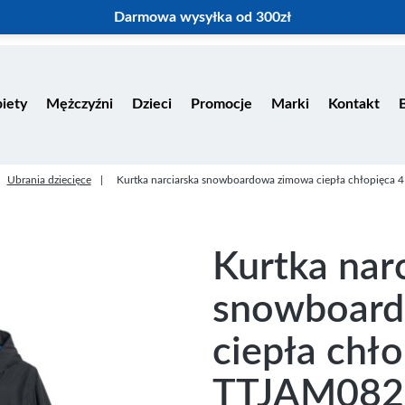
Darmowa wysyłka od 300zł
iety
Mężczyźni
Dzieci
Promocje
Marki
Kontakt
Ubrania dziecięce
Kurtka narciarska snowboardowa zimowa ciepła chłopięca
Kurtka nar
snowboar
ciepła chł
TTJAM082