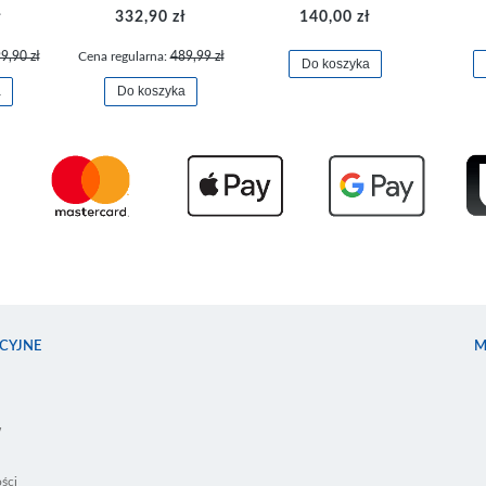
ł
332,90 zł
140,00 zł
9,90 zł
Cena regularna:
489,99 zł
Do koszyka
a
Do koszyka
CYJNE
M
w
ści