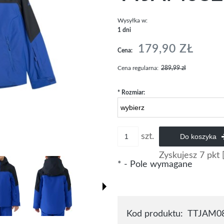
Wysyłka w:
1 dni
179,90 ZŁ
Cena:
Cena regularna:
289,99 zł
*
Rozmiar:
szt.
Do koszyka
Zyskujesz
7
pkt 
*
- Pole wymagane
Kod produktu:
TTJAM08