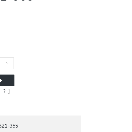
[
?
]
21-36S