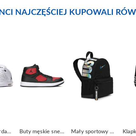
ENCI NAJCZĘŚCIEJ KUPOWALI RÓW
Buty Nike Jordan Flight Origin 4 921196-100
Buty męskie sneakersy Jordan Access AR3762-006
Mały sportowy plecak plecaczek Nike Brasilia JDI DR6091-017