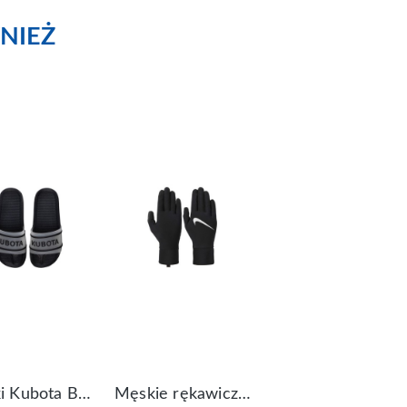
NIEŻ
Klapki Kubota Basenowe Gel Czarne
Męskie rękawiczki Nike Dri-FIT Lightweight Gloves N.RG.M0.082