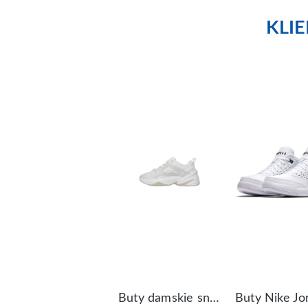
KLI
Buty damskie sneakersy Nike M2K Tekno AO3108-006