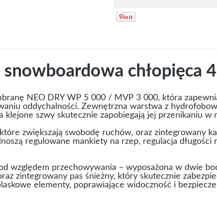
ka snowboardowa chłopięca 
mbranę NEO DRY WP 5 000 / MVP 3 000, która zapewnia
waniu oddychalności. Zewnętrzna warstwa z hydrofobow
 klejone szwy skutecznie zapobiegają jej przenikaniu w 
 które zwiększają swobodę ruchów, oraz zintegrowany ka
oszą regulowane mankiety na rzep, regulacja długości r
 pod względem przechowywania – wyposażona w dwie boc
 oraz zintegrowany pas śnieżny, który skutecznie zabezpi
dblaskowe elementy, poprawiające widoczność i bezpiecz