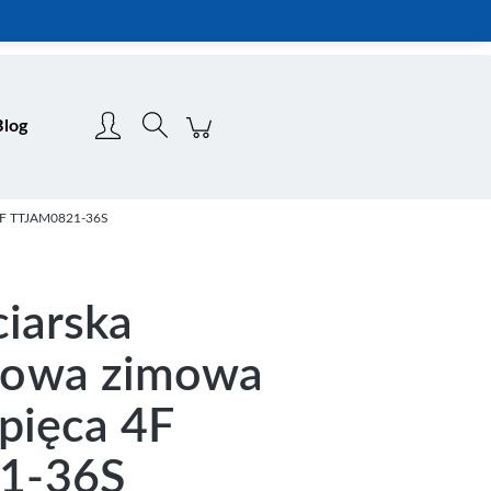
Zarejestruj się
Zaloguj się
Blog
 4F TTJAM0821-36S
ciarska
dowa zimowa
opięca 4F
1-36S