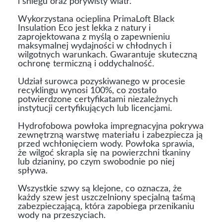
i śniegu oraz porywisty wiatr.
Wykorzystana ocieplina PrimaLoft Black
Insulation Eco jest lekka z natury i
zaprojektowana z myślą o zapewnieniu
maksymalnej wydajności w chłodnych i
wilgotnych warunkach. Gwarantuje skuteczną
ochronę termiczną i oddychalność.
Udział surowca pozyskiwanego w procesie
recyklingu wynosi 100%, co zostało
potwierdzone certyfikatami niezależnych
instytucji certyfikujących lub licencjami.
Hydrofobowa powłoka impregnacyjna pokrywa
zewnętrzną warstwę materiału i zabezpiecza ją
przed wchłonięciem wody. Powłoka sprawia,
że wilgoć skrapla się na powierzchni tkaniny
lub dzianiny, po czym swobodnie po niej
spływa.
Wszystkie szwy są klejone, co oznacza, że
każdy szew jest uszczelniony specjalną taśmą
zabezpieczającą, która zapobiega przenikaniu
wody na przeszyciach.