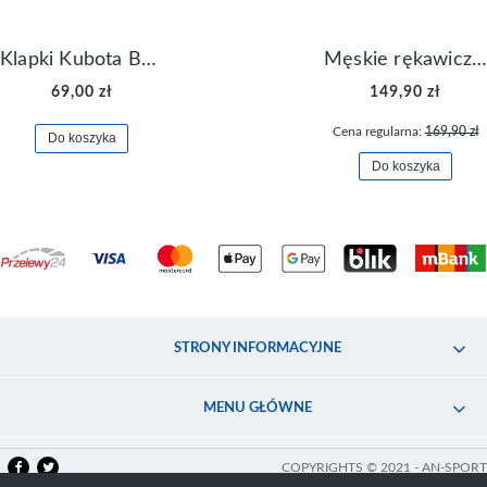
Klapki Kubota Basenowe Gel Czarne
Męskie rękawiczki Nike Dri-FIT Lightweight Gloves N.RG.M0.082
69,00 zł
149,90 zł
Cena regularna:
169,90 zł
Do koszyka
Do koszyka
STRONY INFORMACYJNE
MENU GŁÓWNE
COPYRIGHTS © 2021 - AN-SPORT