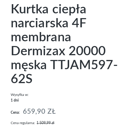
Kurtka ciepła
narciarska 4F
membrana
Dermizax 20000
męska TTJAM597-
62S
Wysyłka w:
1 dni
659,90 ZŁ
Cena:
Cena regularna:
1 509,99 zł