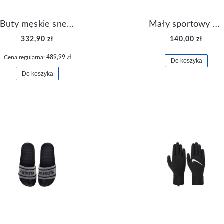
Buty męskie sneakersy Jordan Access AR3762-006
Mały sportowy plecak plecaczek Nike Brasilia JDI DR6091-017
332,90 zł
140,00 zł
Cena regularna:
489,99 zł
Do koszyka
Do koszyka