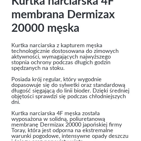
Kurtka narciarska 4F
membrana Dermizax
20000 męska
Kurtka narciarska z kapturem męska
technologicznie dostosowana do zimowych
aktywności, wymagających najwyższego
stopnia ochrony podczas długich godzin
spędzanych na stoku.
Posiada krój regular, który wygodnie
dopasowuje się do sylwetki oraz standardową
długość sięgającą do linii bioder. Dzięki średniej
objętości sprawdzi się podczas chłodniejszych
dni.
Kurtka narciarska 4F męska została
wyposażona w solidną, poliuretanową
membranę Dermizax 20000 japońskiej firmy
Toray, która jest odporna na ekstremalne
warunki pogodowe, intensywne opady deszczu