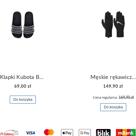
Klapki Kubota Basenowe Gel Czarne
Męskie rękawiczki Nike Dri-FIT Lightweight Gloves N.RG.M0.082
69,00 zł
149,90 zł
Cena regularna:
169,90 zł
Do koszyka
Do koszyka