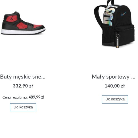
Buty męskie sneakersy Jordan Access AR3762-006
Mały sportowy plecak plecaczek Nike Brasilia JDI DR6091-017
332,90 zł
140,00 zł
Cena regularna:
489,99 zł
Do koszyka
Do koszyka