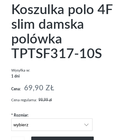
Koszulka polo 4F
slim damska
polówka
TPTSF317-10S
Wysyłka w:
1 dni
69,90 ZŁ
Cena:
Cena regularna:
99,99 zł
*
Rozmiar: