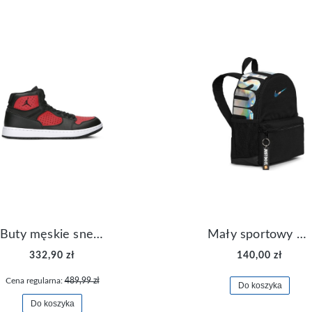
Buty męskie sneakersy Jordan Access AR3762-006
Mały sportowy plecak plecaczek Nike Brasilia JDI DR6091-017
332,90 zł
140,00 zł
Cena regularna:
489,99 zł
Do koszyka
Do koszyka