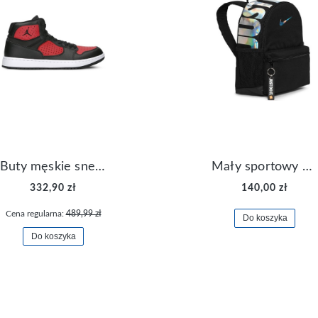
Buty męskie sneakersy Jordan Access AR3762-006
Mały sportowy plecak plecaczek Nike Brasilia JDI DR6091-017
332,90 zł
140,00 zł
Cena regularna:
489,99 zł
Do koszyka
Do koszyka