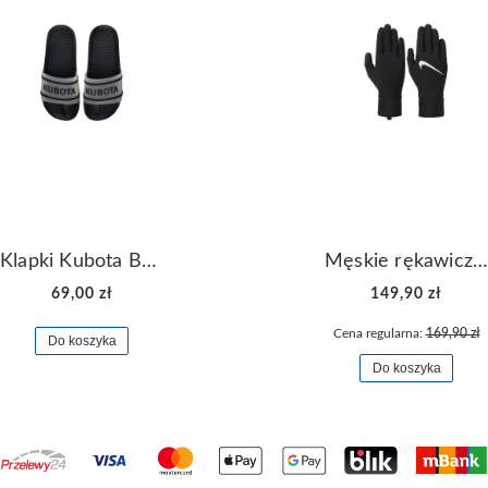
Klapki Kubota Basenowe Gel Czarne
Męskie rękawiczki Nike Dri-FIT Lightweight Gloves N.RG.M0.082
69,00 zł
149,90 zł
Cena regularna:
169,90 zł
Do koszyka
Do koszyka