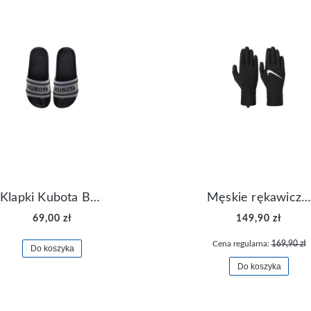
Klapki Kubota Basenowe Gel Czarne
Męskie rękawiczki Nike Dri-FIT Lightweight Gloves N.RG.M0.082
69,00 zł
149,90 zł
Cena regularna:
169,90 zł
Do koszyka
Do koszyka