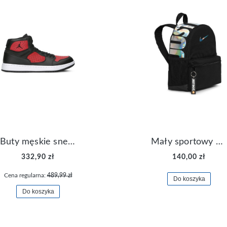
Buty męskie sneakersy Jordan Access AR3762-006
Mały sportowy plecak plecaczek Nike Brasilia JDI DR6091-017
332,90 zł
140,00 zł
Cena regularna:
489,99 zł
Do koszyka
Do koszyka