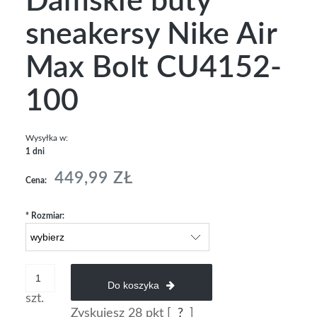
Damskie buty
sneakersy Nike Air
Max Bolt CU4152-
100
Wysyłka w:
1 dni
449,99 ZŁ
Cena:
*
Rozmiar:
Do koszyka
szt.
Zyskujesz
28
pkt [
?
]