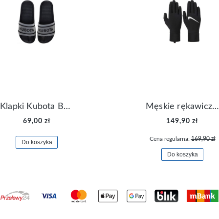
Klapki Kubota Basenowe Gel Czarne
Męskie rękawiczki Nike Dri-FIT Lightweight Gloves N.RG.M0.082
69,00 zł
149,90 zł
Cena regularna:
169,90 zł
Do koszyka
Do koszyka