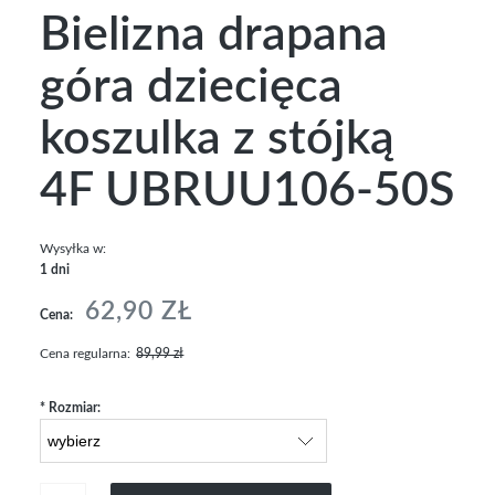
Bielizna drapana
góra dziecięca
koszulka z stójką
4F UBRUU106-50S
Wysyłka w:
1 dni
62,90 ZŁ
Cena:
Cena regularna:
89,99 zł
*
Rozmiar: