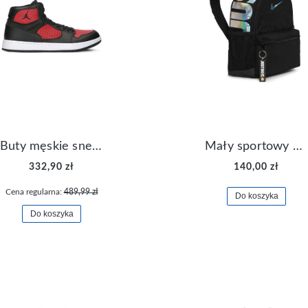
Buty męskie sneakersy Jordan Access AR3762-006
Mały sportowy plecak plecaczek Nike Brasilia JDI DR6091-017
332,90 zł
140,00 zł
Cena regularna:
489,99 zł
Do koszyka
Do koszyka