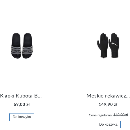
Klapki Kubota Basenowe Gel Czarne
Męskie rękawiczki Nike Dri-FIT Lightweight Gloves N.RG.M0.082
69,00 zł
149,90 zł
Cena regularna:
169,90 zł
Do koszyka
Do koszyka