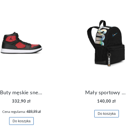
Buty męskie sneakersy Jordan Access AR3762-006
Mały sportowy plecak plecaczek Nike Brasilia JDI DR6091-017
332,90 zł
140,00 zł
Cena regularna:
489,99 zł
Do koszyka
Do koszyka