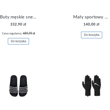
Buty męskie sneakersy Jordan Access AR3762-006
Mały sportowy plecak plecaczek Nike Brasilia JDI DR6091-017
332,90 zł
140,00 zł
Cena regularna:
489,99 zł
Do koszyka
Do koszyka