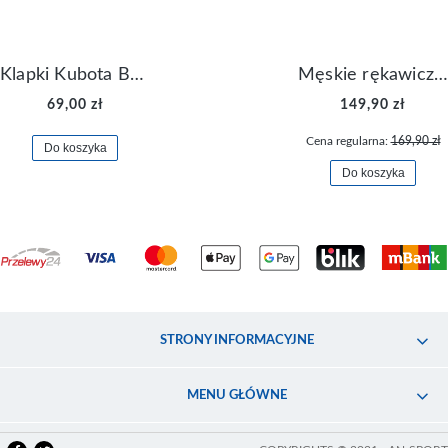
Klapki Kubota Basenowe Gel Czarne
Męskie rękawiczki Nike Dri-FIT Lightweight Gloves N.RG.M0.082
69,00 zł
149,90 zł
Cena regularna:
169,90 zł
Do koszyka
Do koszyka
STRONY INFORMACYJNE
MENU GŁÓWNE