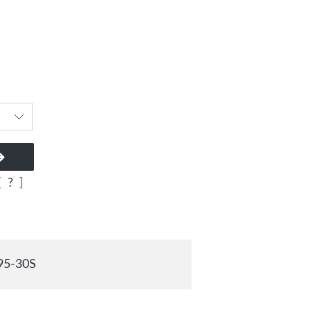
[
?
]
5-30S