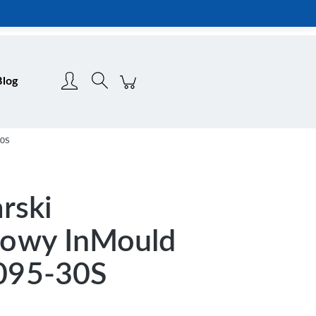
Zarejestruj się
Zaloguj się
Blog
30S
rski
owy InMould
095-30S