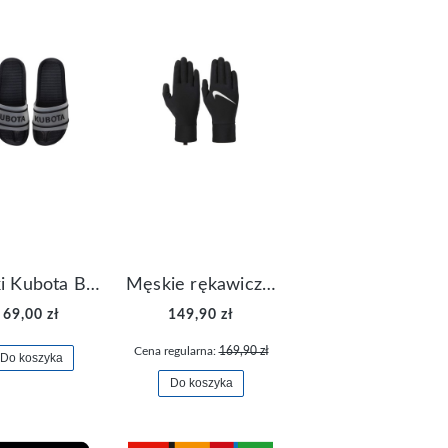
Klapki Kubota Basenowe Gel Czarne
Męskie rękawiczki Nike Dri-FIT Lightweight Gloves N.RG.M0.082
69,00 zł
149,90 zł
Cena regularna:
169,90 zł
Do koszyka
Do koszyka