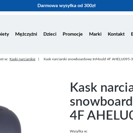
Darmowa wysyłka od 300zł
iety
Mężczyźni
Dzieci
Promocje
Marki
Kontakt
teś w:
Kaski narciarskie
Kask narciarski snowboardowy InMould 4F AHELU095-
Kask narcia
snowboard
4F AHELU
Wysyłka w: