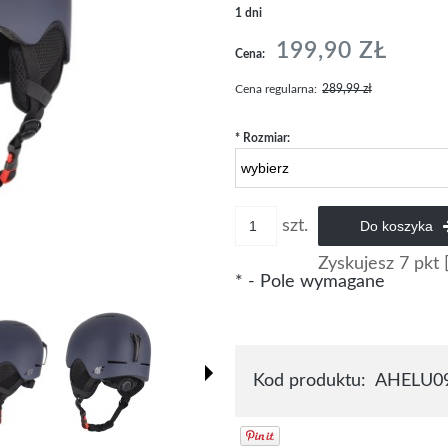
1 dni
199,90 ZŁ
Cena:
Cena regularna:
289,99 zł
*
Rozmiar:
szt.
Do koszyka
Zyskujesz
7
pkt 
*
- Pole wymagane
Kod produktu:
AHELU09