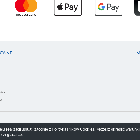
CYJNE
M
w
ści
ów
lu realizacji usług i zgodnie z
Polityką Plików Cookies
. Możesz określić warunk
przeglądarce.
Sklep internetowy Shoper Premium