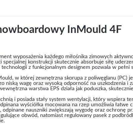
 snowboardowy InMould 4F
ement wyposażenia każdego miłośnika zimowych aktywn
i specjalnej konstrukcji skutecznie absorbuje siłę uderze
echnologii z funkcjonalnym designem pozwala w pełni s
uld, w której zewnętrzna skorupa z poliwęglanu (PC) je
zo niską wagę oraz wysoką odporność na uszkodzenia i z
wewnętrzna warstwa EPS działa jak poduszka, skutecznie
hnią i posiada stały system wentylacji, który wspiera t
pinana wyściółka mocowana na rzep umożliwia łatwe czy
e, odpinane nauszniki zwiększają wygodę oraz ochronę p
gulujące obwód, natomiast regulowany pasek z podbród
e.