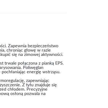
ości. Zapewnia bezpieczeństwo
nia, chroniąc głowę w razie
kupić się na zimowej aktywności.
st trwale połączona z pianką EPS.
arysowania. Poliwęglan
 pochłaniając energię wstrząsu.
ermoregulację, zapewniając
szczenie. Z tyłu znajduje się
rzed chłodem. Precyzyjne
kową osłoną pozwala na