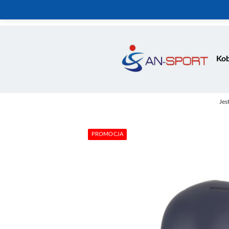
Kob
Jes
PROMOCJA