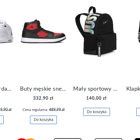
Buty Nike Jordan Flight Origin 4 921196-100
Buty męskie sneakersy Jordan Access AR3762-006
Mały sportowy plecak plecaczek Nike Brasilia JDI DR6091-017
ł
332,90 zł
140,00 zł
9,90 zł
Cena regularna:
489,99 zł
Do koszyka
a
Do koszyka