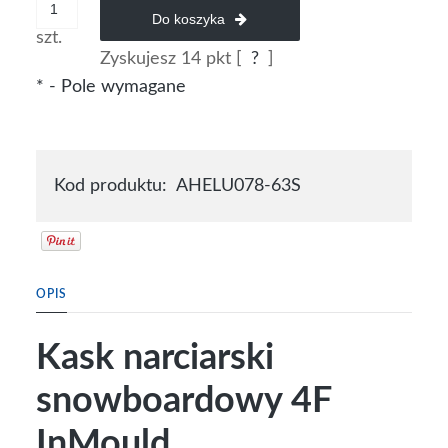
Do koszyka
szt.
Zyskujesz
14
pkt [
?
]
*
- Pole wymagane
Kod produktu:
AHELU078-63S
OPIS
Kask narciarski
snowboardowy 4F
InMould