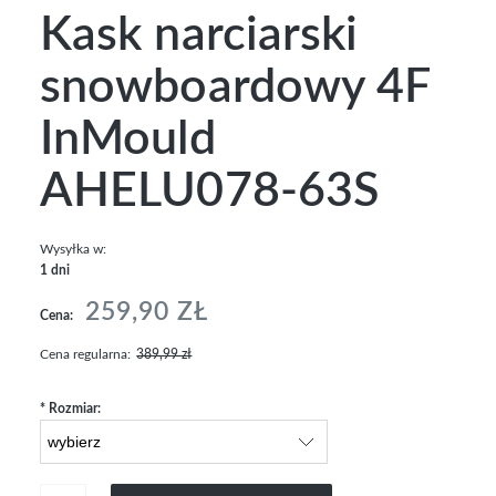
Kask narciarski
snowboardowy 4F
InMould
AHELU078-63S
Wysyłka w:
1 dni
259,90 ZŁ
Cena:
Cena regularna:
389,99 zł
*
Rozmiar: