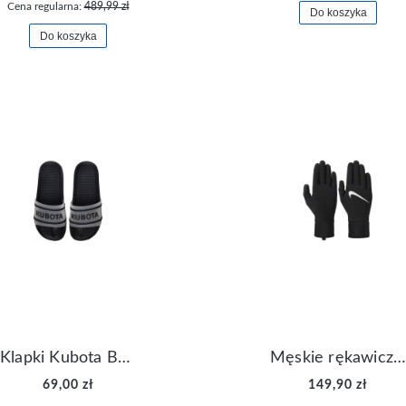
Cena regularna:
489,99 zł
Do koszyka
Do koszyka
Klapki Kubota Basenowe Gel Czarne
Męskie rękawiczki Nike Dri-FIT Lightweight Gloves N.RG.M0.082
69,00 zł
149,90 zł