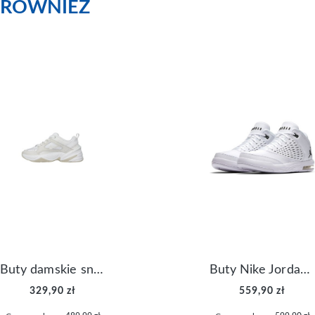
RÓWNIEŻ
Buty damskie sneakersy Nike M2K Tekno AO3108-006
Buty Nike Jordan Flight Origin 4 921196-100
329,90 zł
559,90 zł