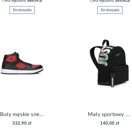
Cena regularna:
489,99 zł
Cena regularna:
599,90 zł
Do koszyka
Do koszyka
Buty męskie sneakersy Jordan Access AR3762-006
Mały sportowy plecak plecaczek Nike Brasilia JDI DR6091-017
332,90 zł
140,00 zł