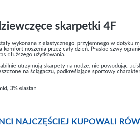
dziewczęce skarpetki 4F
tały wykonane z elastycznego, przyjemnego w dotyku ma
 komfort noszenia przez cały dzień. Płaskie szwy ogranic
zas dłuższego użytkowania.
tabilnie utrzymują skarpety na nodze, nie powodując ucis
szczone na ściągaczu, podkreślające sportowy charakter
id, 3% elastan
ENCI NAJCZĘŚCIEJ KUPOWALI RÓW