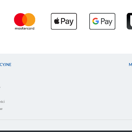
CYJNE
M
w
ści
ów