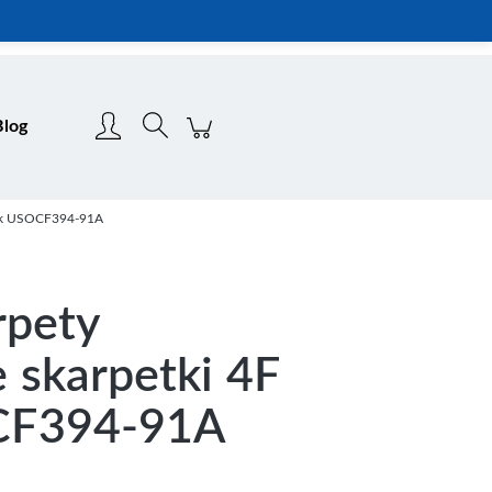
Zarejestruj się
Zaloguj się
Blog
3pak USOCF394-91A
rpety
 skarpetki 4F
CF394-91A