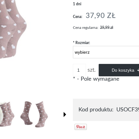
1 dni
37,90 ZŁ
Cena:
Cena regularna:
39,99 zł
*
Rozmiar:
szt.
Do koszyka
*
- Pole wymagane
Kod produktu:
USOCF3