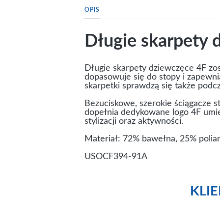
OPIS
Długie skarpety 
Długie skarpety dziewczęce 4F zos
dopasowuje się do stopy i zapewnia
skarpetki sprawdzą się także podc
Bezuciskowe, szerokie ściągacze s
dopełnia dedykowane logo 4F umie
stylizacji oraz aktywności.
Materiał: 72% bawełna, 25% poliam
USOCF394-91A
KLI