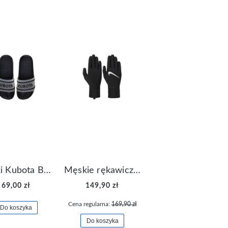
Klapki Kubota Basenowe Gel Czarne
Męskie rękawiczki Nike Dri-FIT Lightweight Gloves N.RG.M0.082
69,00 zł
149,90 zł
Cena regularna:
169,90 zł
Do koszyka
Do koszyka