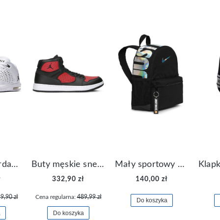
Buty Nike Jordan Flight Origin 4 921196-100
Buty męskie sneakersy Jordan Access AR3762-006
Mały sportowy plecak plecaczek Nike Brasilia JDI DR6091-017
ł
332,90 zł
140,00 zł
9,90 zł
Cena regularna:
489,99 zł
Do koszyka
a
Do koszyka