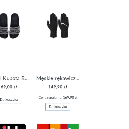
Klapki Kubota Basenowe Gel Czarne
Męskie rękawiczki Nike Dri-FIT Lightweight Gloves N.RG.M0.082
69,00 zł
149,90 zł
Cena regularna:
169,90 zł
Do koszyka
Do koszyka