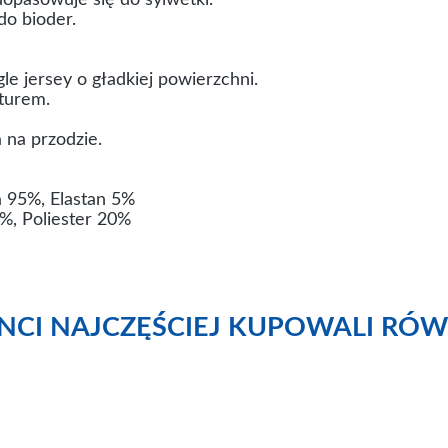
dopasowuje się do sylwetki.
do bioder.
le jersey o gładkiej powierzchni.
turem.
 na przodzie.
 95%, Elastan 5%
%, Poliester 20%
ENCI NAJCZĘŚCIEJ KUPOWALI RÓW