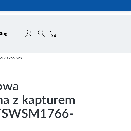
Zarejestruj się
Zaloguj się
Blog
TSWSM1766-62S
sowa
na z kapturem
 TSWSM1766-