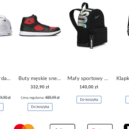
Buty Nike Jordan Flight Origin 4 921196-100
Buty męskie sneakersy Jordan Access AR3762-006
Mały sportowy plecak plecaczek Nike Brasilia JDI DR6091-017
ł
332,90 zł
140,00 zł
9,90 zł
Cena regularna:
489,99 zł
Do koszyka
a
Do koszyka