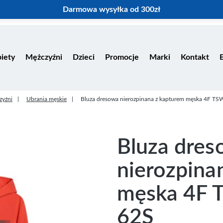
Darmowa wysyłka od 300zł
iety
Mężczyźni
Dzieci
Promocje
Marki
Kontakt
zyźni
Ubrania męskie
Bluza dresowa nierozpinana z kapturem męska 4F 
Bluza dre
nierozpina
męska 4F
62S