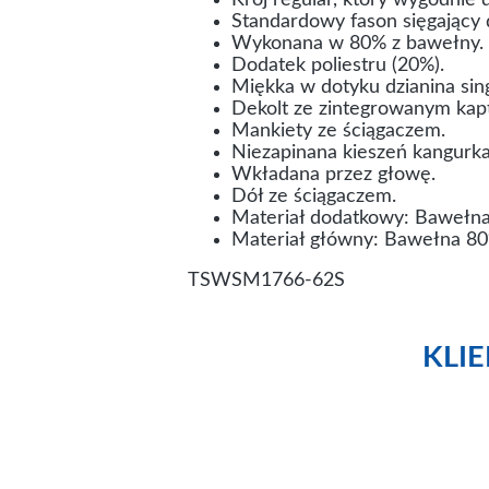
Krój regular, który wygodnie 
Standardowy fason sięgający 
Wykonana w 80% z bawełny.
Dodatek poliestru (20%).
Miękka w dotyku dzianina sing
Dekolt ze zintegrowanym kap
Mankiety ze ściągaczem.
Niezapinana kieszeń kangurka
Wkładana przez głowę.
Dół ze ściągaczem.
Materiał dodatkowy: Bawełna
Materiał główny: Bawełna 80
TSWSM1766-62S
KLI