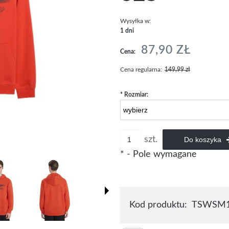
Wysyłka w:
1 dni
87,90 ZŁ
Cena:
Cena regularna:
149,99 zł
*
Rozmiar:
szt.
Do koszyka
*
- Pole wymagane
Kod produktu:
TSWSM1