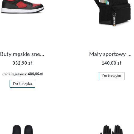
Buty męskie sneakersy Jordan Access AR3762-006
Mały sportowy plecak plecaczek Nike Brasilia JDI DR6091-017
332,90 zł
140,00 zł
Cena regularna:
489,99 zł
Do koszyka
Do koszyka