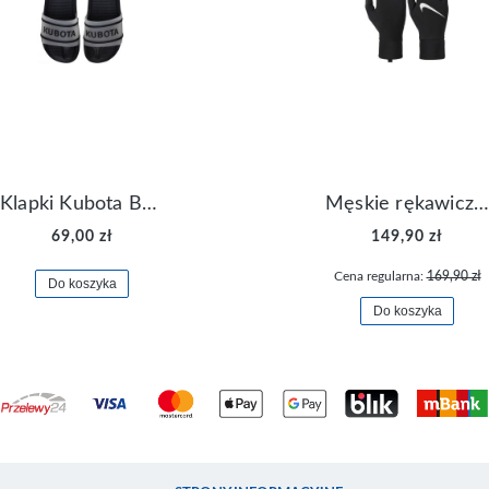
Klapki Kubota Basenowe Gel Czarne
Męskie rękawiczki Nike Dri-FIT Lightweight Gloves N.RG.M0.082
69,00 zł
149,90 zł
Cena regularna:
169,90 zł
Do koszyka
Do koszyka