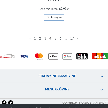
Cena regularna:
69,99 zł
Do koszyka
«
1
2
3
4
5
6
...
17
»
STRONY INFORMACYJNE
MENU GŁÓWNE
COPYRIGHTS © 2021 - AN-SPORT