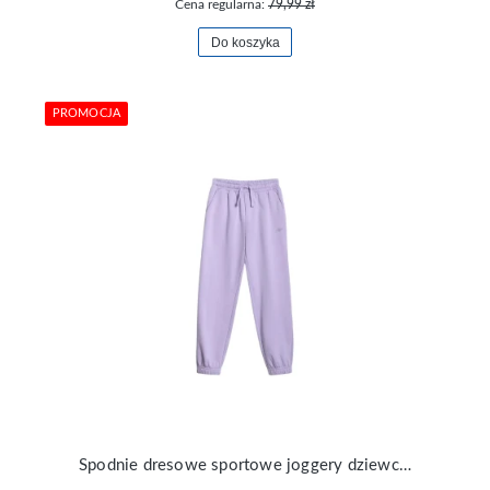
Cena regularna:
79,99 zł
Do koszyka
PROMOCJA
Spodnie dresowe sportowe joggery dziewczęce 4F TTROF1502-51S