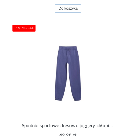
Do koszyka
PROMOCJA
Spodnie sportowe dresowe joggery chłopięce 4F TTROM1245-33S
49,90 zł