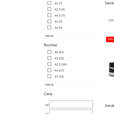
41
(7)
42,5
(9)
44,5
(7)
Cen
45
(5)
44
(5)
więcej
PRO
Rozmiar
40
(41)
41
(32)
42,5
(34)
44
(37)
45
(31)
więcej
Cena
od