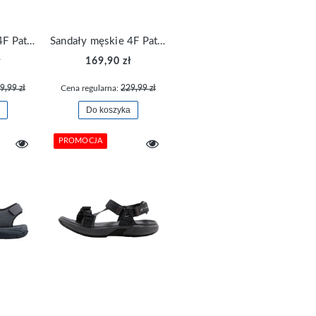
Sandały męskie 4F Pathway wygodne letnie FSANM051-21S
Sandały męskie 4F Pathway wygodne letnie FSANM051-23S
ł
169,90 zł
9,99 zł
Cena regularna:
229,99 zł
Do koszyka
PROMOCJA