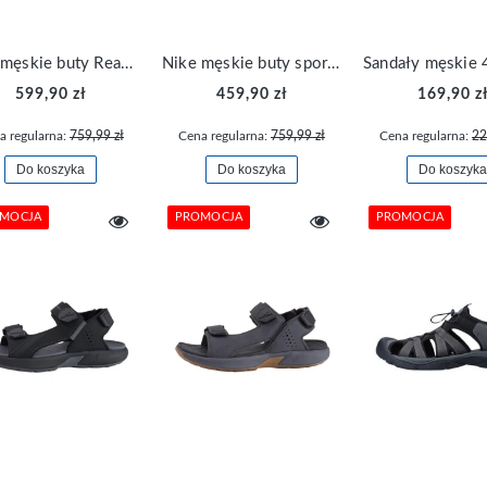
Nike męskie buty React Pegasus Trail 4 GORE-TEX DJ7926-500
Nike męskie buty sportowe Zoom Metcon Turbo 2 DH3392-301
599,90 zł
459,90 zł
169,90 z
a regularna:
759,99 zł
Cena regularna:
759,99 zł
Cena regularna:
22
Do koszyka
Do koszyka
Do koszyka
MOCJA
PROMOCJA
PROMOCJA