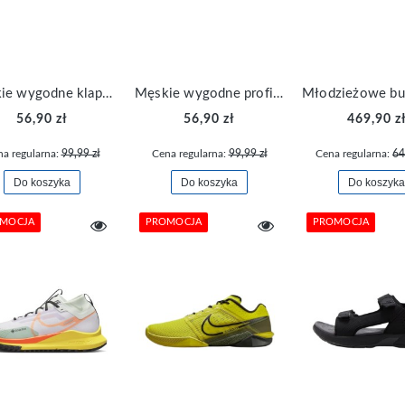
Męskie wygodne klapki na rzep 4F sportowe FFLIM032A-50S
Męskie wygodne profilowane klapki 4F sportowe FFLIM046A-30S
56,90 zł
56,90 zł
469,90 z
a regularna:
99,99 zł
Cena regularna:
99,99 zł
Cena regularna:
64
Do koszyka
Do koszyka
Do koszyka
MOCJA
PROMOCJA
PROMOCJA