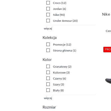
Crocs
(12)
Jordan
(6)
Nike
(90)
Under Armour
(20)
więcej
Cen
Kolekcja
Promocje
(12)
PRO
Strona główna
(1)
Kolor
Granatowy
(2)
Kolorowe
(3)
Czarny
(6)
Szary
(3)
Biały
(8)
więcej
Rozmiar