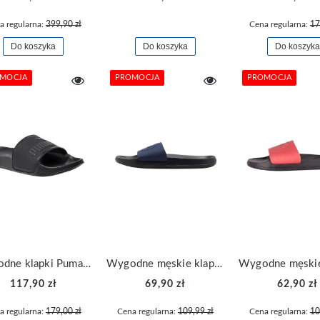
a regularna:
399,90 zł
Cena regularna:
17
Do koszyka
Do koszyka
Do koszyka
MOCJA
PROMOCJA
PROMOCJA
Wygodne klapki Puma Leadcat 2.0 384139-03
Wygodne męskie klapki 4F sportowe FFLIM047A-31S
117,90 zł
69,90 zł
62,90 zł
a regularna:
179,00 zł
Cena regularna:
109,99 zł
Cena regularna:
10