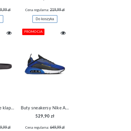
9,99 zł
Cena regularna:
219,99 zł
Do koszyka
PROMOCJA
Wygodne męskie klapki 4F sportowe FFLIM047A-62S
Buty sneakersy Nike Air Max 2090 CV8835-400
529,90 zł
9,99 zł
Cena regularna:
649,99 zł