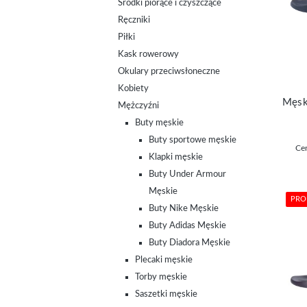
Środki piorące i czyszczące
Ręczniki
Piłki
Kask rowerowy
Okulary przeciwsłoneczne
Kobiety
Mężczyźni
Buty męskie
Buty sportowe męskie
Cen
Klapki męskie
Buty Under Armour
Męskie
PRO
Buty Nike Męskie
Buty Adidas Męskie
Buty Diadora Męskie
Plecaki męskie
Torby męskie
Saszetki męskie