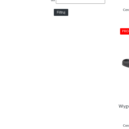
do
Cen
Filtruj
PRO
Cen