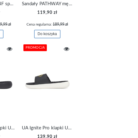
Sandały męskie 4F sportowe zakryte palce FSANM058-23S
Sandały PATHWAY męskie wygodne męskie 4F FSANM047-23S
ł
119,90 zł
9,99 zł
Cena regularna:
189,99 zł
Do koszyka
PROMOCJA
UA Ignite Pro klapki Under Armour męskie 6000337-001
UA Ignite Pro klapki Under Armour męskie 6000337-025
ł
139,90 zł