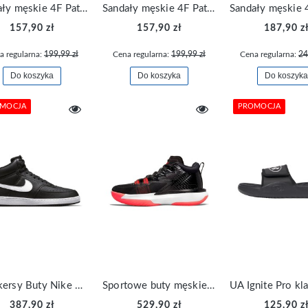
Sandały męskie 4F Pathway wygodne letnie FSANM118-21S
Sandały męskie 4F Pathway wygodne letnie FSANM118-23S
157,90 zł
157,90 zł
187,90 z
a regularna:
199,99 zł
Cena regularna:
199,99 zł
Cena regularna:
24
Do koszyka
Do koszyka
Do koszyka
MOCJA
PROMOCJA
Sneakersy Buty Nike Court Vision Mid Męskie Czarne DN3577-001
Sportowe buty męskie Air Jordan Zion 1 DA3130-006
387,90 zł
529,90 zł
125,90 z