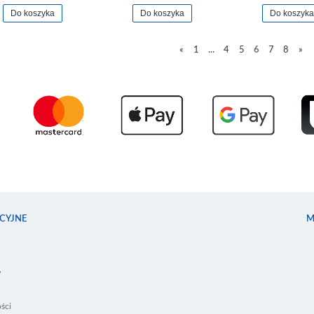
Do koszyka
Do koszyka
Do koszyka
«
1
...
4
5
6
7
8
»
CYJNE
M
w
ści