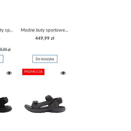
Młodzieżowe buty sportowe Nike Air Max FB8037-001
Modne buty sportowe Nike Waffle Trainer 2 DH1349-100
ł
449,99 zł
9,99 zł
Do koszyka
PROMOCJA