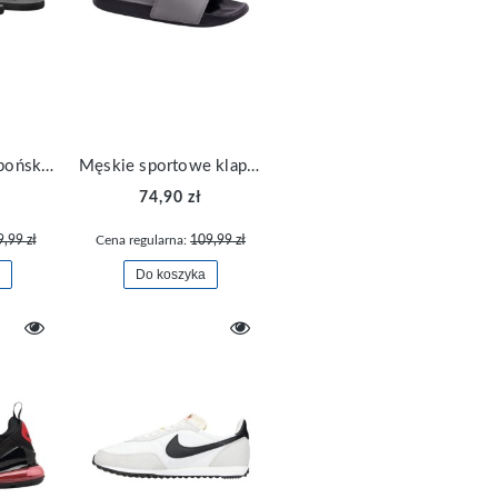
Męskie klapki japoński plażowe 4F FFLIM026A-20S
Męskie sportowe klapki 4F domowe na basen FSLIM011-25S
74,90 zł
9,99 zł
Cena regularna:
109,99 zł
Do koszyka