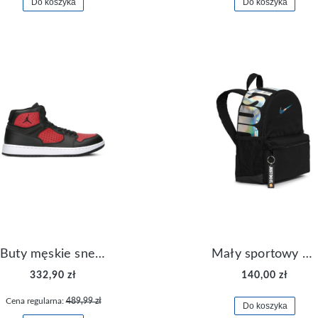
Do koszyka
Do koszyka
Buty męskie sneakersy Jordan Access AR3762-006
Mały sportowy plecak plecaczek Nike Brasilia JDI DR6091-017
332,90 zł
140,00 zł
Cena regularna:
489,99 zł
Do koszyka