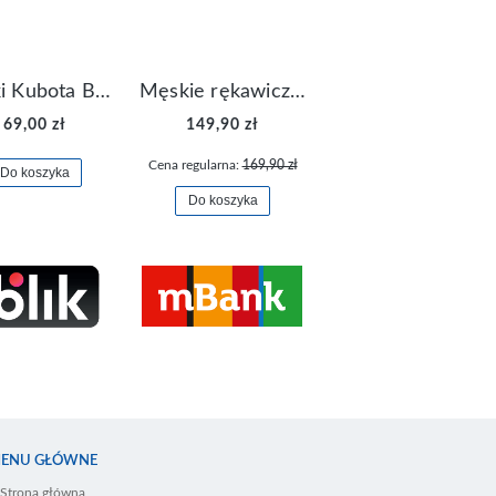
Klapki Kubota Basenowe Gel Czarne
Męskie rękawiczki Nike Dri-FIT Lightweight Gloves N.RG.M0.082
69,00 zł
149,90 zł
Cena regularna:
169,90 zł
Do koszyka
Do koszyka
ENU GŁÓWNE
Strona główna