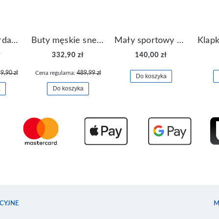
Buty Nike Jordan Flight Origin 4 921196-100
Buty męskie sneakersy Jordan Access AR3762-006
Mały sportowy plecak plecaczek Nike Brasilia JDI DR6091-017
ł
332,90 zł
140,00 zł
9,90 zł
Cena regularna:
489,99 zł
Do koszyka
a
Do koszyka
CYJNE
M