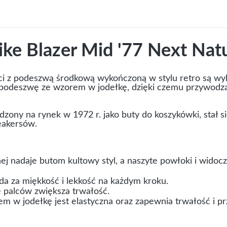
ke Blazer Mid '77 Next Nat
ci z podeszwą środkową wykończoną w stylu retro są wyk
ną podeszwę ze wzorem w jodełkę, dzięki czemu przywodz
dzony na rynek w 1972 r. jako buty do koszykówki, stał
eakersów.
ej nadaje butom kultowy styl, a naszyte powłoki i widoc
da za miękkość i lekkość na każdym kroku.
palców zwiększa trwałość.
 w jodełkę jest elastyczna oraz zapewnia trwałość i p