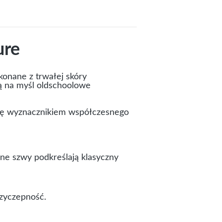
ure
onane z trwałej skóry
ą na myśl oldschoolowe
 się wyznacznikiem współczesnego
zne szwy podkreślają klasyczny
rzyczepność.