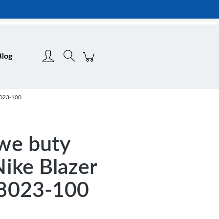
Zarejestruj się
Zaloguj się
Blog
8023-100
we buty
ike Blazer
8023-100