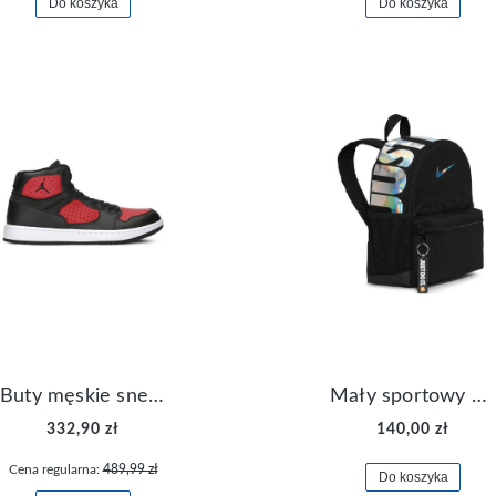
Do koszyka
Do koszyka
Buty męskie sneakersy Jordan Access AR3762-006
Mały sportowy plecak plecaczek Nike Brasilia JDI DR6091-017
332,90 zł
140,00 zł
Cena regularna:
489,99 zł
Do koszyka