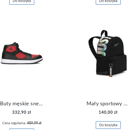
Do koszyka
Do koszyka
Buty męskie sneakersy Jordan Access AR3762-006
Mały sportowy plecak plecaczek Nike Brasilia JDI DR6091-017
332,90 zł
140,00 zł
Cena regularna:
489,99 zł
Do koszyka