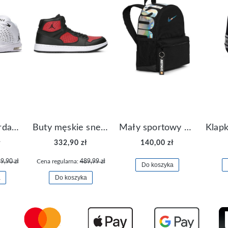
Buty Nike Jordan Flight Origin 4 921196-100
Buty męskie sneakersy Jordan Access AR3762-006
Mały sportowy plecak plecaczek Nike Brasilia JDI DR6091-017
ł
332,90 zł
140,00 zł
9,90 zł
Cena regularna:
489,99 zł
Do koszyka
a
Do koszyka