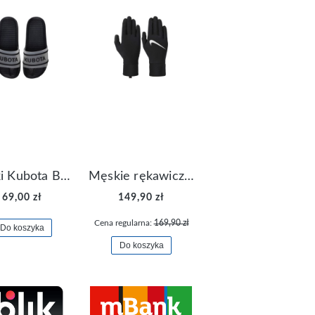
Klapki Kubota Basenowe Gel Czarne
Męskie rękawiczki Nike Dri-FIT Lightweight Gloves N.RG.M0.082
69,00 zł
149,90 zł
Cena regularna:
169,90 zł
Do koszyka
Do koszyka