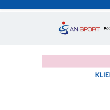
Kob
KLI