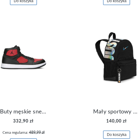
Do koszyka
Do koszyka
Buty męskie sneakersy Jordan Access AR3762-006
Mały sportowy plecak plecaczek Nike Brasilia JDI DR6091-017
332,90 zł
140,00 zł
Cena regularna:
489,99 zł
Do koszyka