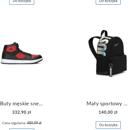
Do koszyka
Do koszyka
Buty męskie sneakersy Jordan Access AR3762-006
Mały sportowy plecak plecaczek Nike Brasilia JDI DR6091-017
332,90 zł
140,00 zł
Cena regularna:
489,99 zł
Do koszyka